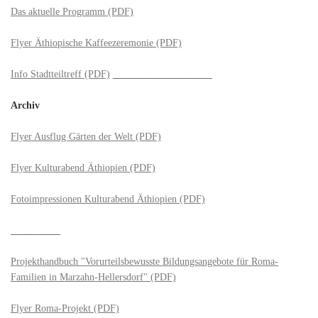
Das aktuelle Programm (PDF)
Flyer Äthiopische Kaffeezeremonie (PDF)
Info Stadtteiltreff (PDF)
____________________
Archiv
Flyer Ausflug Gärten der Welt (PDF)
Flyer Kulturabend Äthiopien (PDF)
Fotoimpressionen Kulturabend Äthiopien (PDF)
__________
Projekthandbuch "Vorurteilsbewusste Bildungsangebote für Roma-
Familien in Marzahn-Hellersdorf" (PDF)
Flyer Roma-Projekt (PDF)