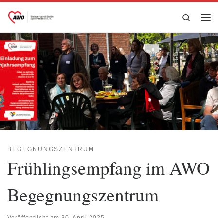
Zum Inhalt springen
Search
Me
BEGEGNUNGSZENTRUM
Frühlingsempfang im AWO
Begegnungszentrum
Veröffentlicht am
30. April 2025