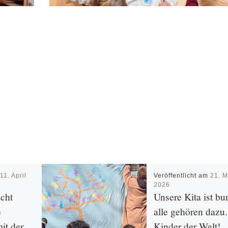
m
11. April
Veröffentlicht am
21. M
2026
cht
Unsere Kita ist bu
e
alle gehören dazu.
it der
Kinder der Welt!