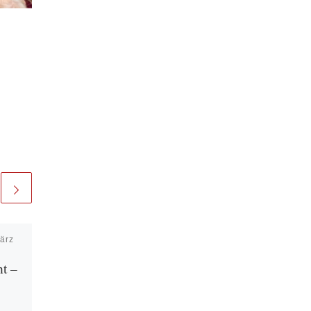
ärz
Veröffentlicht am
13. Juli
2021
nt –
Die Kinder als unsere
größten Kritiker