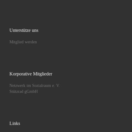
Unterstütze uns
Mitglied werden
Korporative Mitglieder
Netzwerk im Sozialraum e. V.
Stützrad gGmbH
Links