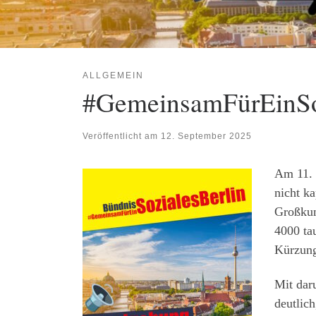
ALLGEMEIN
#GemeinsamFürEinSoz
Veröffentlicht am
12. September 2025
Am 11. 
nicht k
Großkun
4000 ta
Kürzung
Mit dar
deutlic