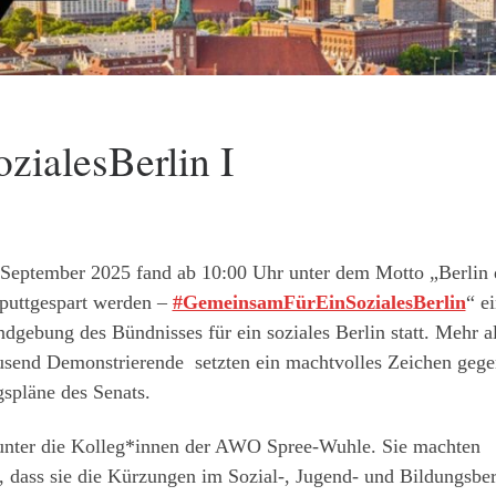
ialesBerlin I
September 2025 fand ab 10:00 Uhr unter dem Motto „Berlin 
aputtgespart werden –
#GemeinsamFürEinSozialesBerlin
“ e
dgebung des Bündnisses für ein soziales Berlin statt. Mehr a
usend Demonstrierende setzten ein machtvolles Zeichen gege
spläne des Senats.
unter die Kolleg*innen der AWO Spree-Wuhle. Sie machten
h, dass sie die Kürzungen im Sozial-, Jugend- und Bildungsbe