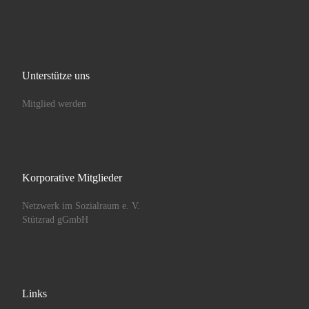
Unterstütze uns
Mitglied werden
Korporative Mitglieder
Netzwerk im Sozialraum e. V.
Stützrad gGmbH
Links