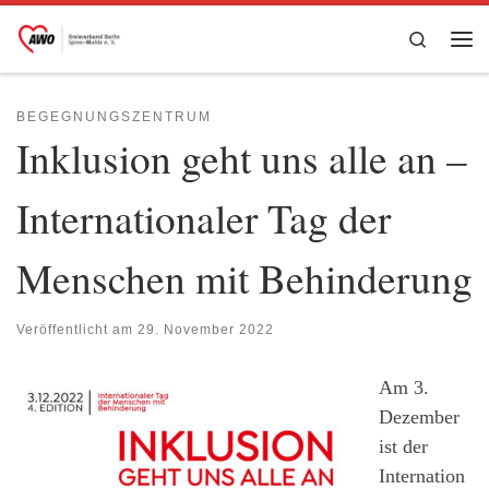
Zum Inhalt springen
Search
Me
BEGEGNUNGSZENTRUM
Inklusion geht uns alle an –
Internationaler Tag der
Menschen mit Behinderung
Veröffentlicht am
29. November 2022
Am 3.
Dezember
ist der
Internation