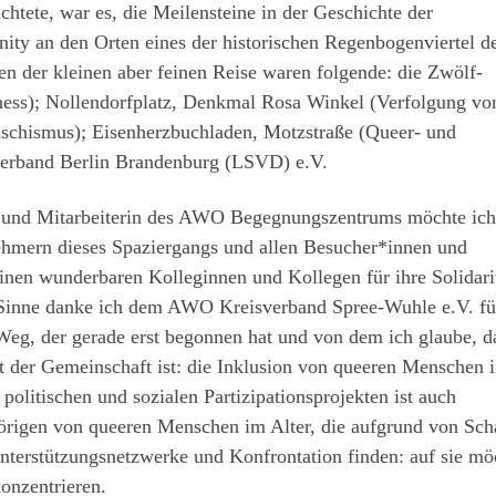
ichtete, war es, die Meilensteine in der Geschichte der
ty an den Orten eines der historischen Regenbogenviertel d
en der kleinen aber feinen Reise waren folgende: die Zwölf-
ess); Nollendorfplatz, Denkmal Rosa Winkel (Verfolgung vo
schismus); Eisenherzbuchladen, Motzstraße (Queer- und
erband Berlin Brandenburg (LSVD) e.V.
lt“ und Mitarbeiterin des AWO Begegnungszentrums möchte ic
ehmern dieses Spaziergangs und allen Besucher*innen und
nen wunderbaren Kolleginnen und Kollegen für ihre Solidari
 Sinne danke ich dem AWO Kreisverband Spree-Wuhle e.V. fü
Weg, der gerade erst begonnen hat und von dem ich glaube, d
 der Gemeinschaft ist: die Inklusion von queeren Menschen 
, politischen und sozialen Partizipationsprojekten ist auch
hörigen von queeren Menschen im Alter, die aufgrund von Sc
Unterstützungsnetzwerke und Konfrontation finden: auf sie mö
konzentrieren.