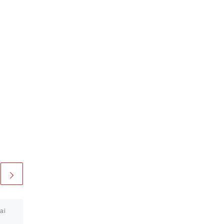
ai
Veröffentlicht am
21.
September 2023