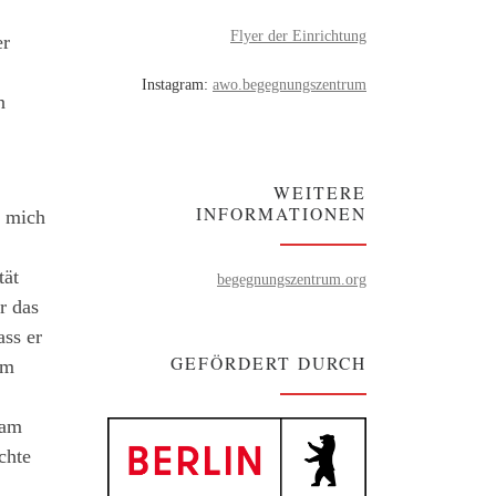
Flyer der Einrichtung
er
Instagram:
awo.begegnungszentrum
n
WEITERE
INFORMATIONEN
h mich
tät
begegnungszentrum.org
r das
ass er
GEFÖRDERT DURCH
im
ham
chte