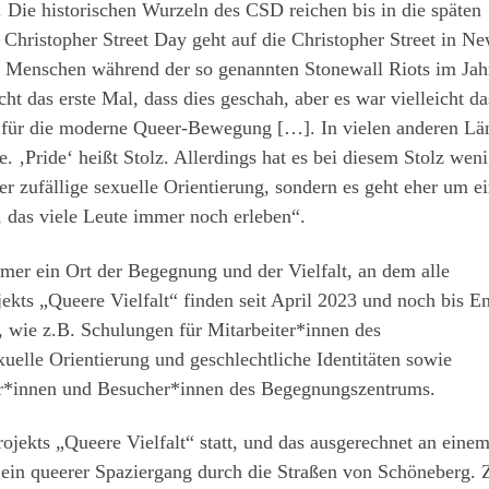
 Die historischen Wurzeln des CSD reichen bis in die späten
hristopher Street Day geht auf die Christopher Street in N
ere Menschen während der so genannten Stonewall Riots im Ja
cht das erste Mal, dass dies geschah, aber es war vielleicht da
 für die moderne Queer-Bewegung […]. In vielen anderen Lä
e. ‚Pride‘ heißt Stolz. Allerdings hat es bei diesem Stolz wen
eher zufällige sexuelle Orientierung, sondern es geht eher um e
 das viele Leute immer noch erleben“.
 ein Ort der Begegnung und der Vielfalt, an dem alle
ts „Queere Vielfalt“ finden seit April 2023 und noch bis E
t, wie z.B. Schulungen für Mitarbeiter*innen des
lle Orientierung und geschlechtliche Identitäten sowie
r*innen und Besucher*innen des Begegnungszentrums.
ojekts „Queere Vielfalt“ statt, und das ausgerechnet an einem
n queerer Spaziergang durch die Straßen von Schöneberg. Z