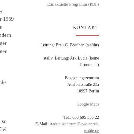
Das aktuelle Programm (PDF)
ew
hr 1969
KONTAKT
s
ndern
iger
Leitung: Frau C. Börühan (sie/ihr)
inen
stellv. Leitung: Ark Lucia (keine
Pronomen)
Begegnungszentrum
nde
Adalbertstraße 23a
10997 Berlin
Google Maps
Tel.: 030 695 356 22
 so
E-Mail:
stadtteilzentrum@awo-spree-
iel
wuhle.de