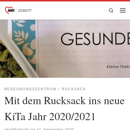
Zum Inhalt springen
Search
Me
BEGEGNUNGSZENTRUM
RUCKSACK
Mit dem Rucksack ins neue
KiTa Jahr 2020/2021
Veröffentlicht am
14. September 2020