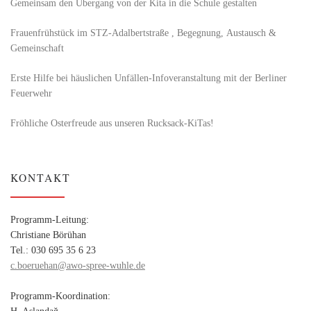
Gemeinsam den Übergang von der Kita in die Schule gestalten
Frauenfrühstück im STZ-Adalbertstraße , Begegnung, Austausch &
Gemeinschaft
Erste Hilfe bei häuslichen Unfällen-Infoveranstaltung mit der Berliner
Feuerwehr
Fröhliche Osterfreude aus unseren Rucksack-KiTas!
KONTAKT
Programm-Leitung:
Christiane Börühan
Tel.: 030 695 35 6 23
c.boeruehan@awo-spree-wuhle.de
Programm-Koordination:
H. Aslandağ