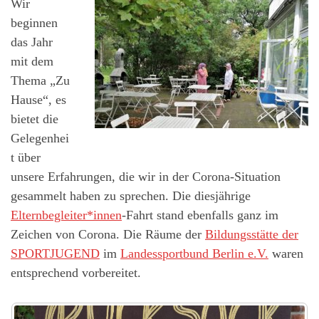
Wir
beginnen
das Jahr
mit dem
Thema „Zu
Hause“, es
bietet die
Gelegenhei
t über
unsere Erfahrungen, die wir in der Corona-Situation
gesammelt haben zu sprechen. Die diesjährige
Elternbegleiter*innen
-Fahrt stand ebenfalls ganz im
Zeichen von Corona. Die Räume der
Bildungsstätte der
SPORTJUGEND
im
Landessportbund Berlin e.V.
waren
entsprechend vorbereitet.