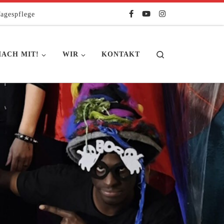
agespflege
Search
ACH MIT!
WIR
KONTAKT