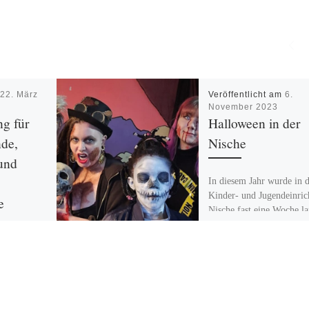
m
22. März
Veröffentlicht am
6.
November 2023
ng für
Halloween in der
nde,
Nische
und
In diesem Jahr wurde in 
Kinder- und Jugendeinric
e
Nische fast eine Woche l
Halloween gefeiert. Los 
es am 26. Oktober […]
tionswoche
n Marzahn-
 der
chtung „Die
ktwoche