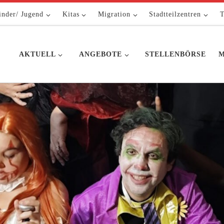
inder/ Jugend
Kitas
Migration
Stadtteilzentren
T
AKTUELL
ANGEBOTE
STELLENBÖRSE
M