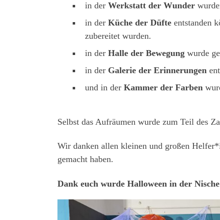
in der
Werkstatt der Wunder
wurden
in der
Küche der Düfte
entstanden k
zubereitet wurden.
in der
Halle der Bewegung
wurde get
in der
Galerie der Erinnerungen
ent
und in der
Kammer der Farben
wurd
Selbst das Aufräumen wurde zum Teil des Za
Wir danken allen kleinen und großen Helfer*i
gemacht haben.
Dank euch wurde Halloween in der Nische