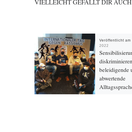
VIELLEICHT GEFÄLLT DIR AUCH
Veröffentlicht a
2022
Sensibilisieru
diskriminiere
beleidigende 
abwertende
Alltagssprach
Im Rahmen der Ak
gegen Rassismus i
Hellersdorf fand in
Jugendfreizeiteinri
Nische” eine Proje