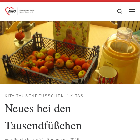
Zum Inhalt springen
Search
Me
KITA TAUSENDFÜSSCHEN
KITAS
Neues bei den
Tausendfüßchen
Veröffentlicht am
21. September 2016