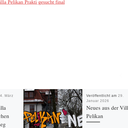
lla Pelikan Prakti gesucht final
m
4. März
Veröffentlicht am
29.
Januar 2026
lla
Neues aus der Vil
chen
Pelikan
ieg