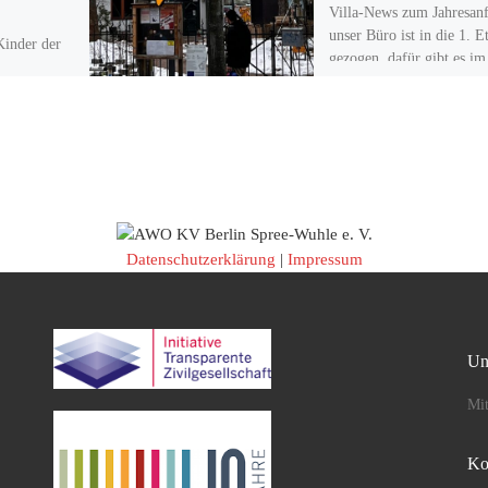
Villa-News zum Jahresan
unser Büro ist in die 1. E
Kinder der
gezogen, dafür gibt es i
n mit diesem
jetzt einen neuen Chillra
en gegen
und einen […]
kraine. Wir
Datenschutzerklärung
|
Impressum
Un
Mit
Ko