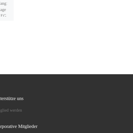
Kratzbaum
fang:
tage
m EG
Als Chronist der
um
„Mehrgenerationengerechten
Aufwertung Außenraum Villa
Pelikan“ ist man von Monat zu
Monat überrascht und
begeistert davon, wie sich
dieses Projekt […]
terstütze uns
glied werden
rporative Mitglieder