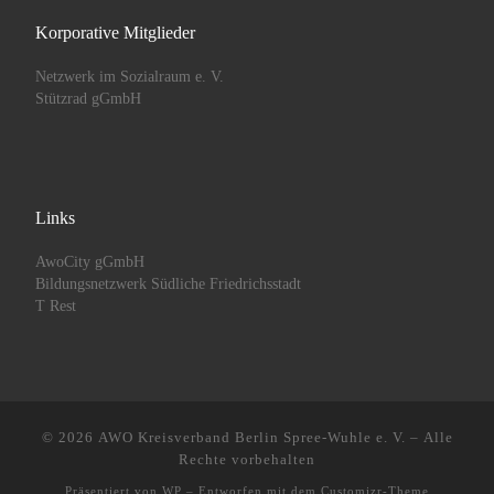
Korporative Mitglieder
Netzwerk im Sozialraum e. V.
Stützrad gGmbH
Links
AwoCity gGmbH
Bildungsnetzwerk Südliche Friedrichsstadt
T Rest
© 2026
AWO Kreisverband Berlin Spree-Wuhle e. V.
– Alle
Rechte vorbehalten
Präsentiert von
WP
– Entworfen mit dem
Customizr-Theme