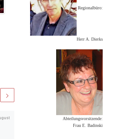
Regionalbüro:
Herr A. Dierks
ugust
Veröffentlicht am
7. Juni
Abteilungsvorsitzende:
2023
Frau E. Badinski
Spargelfahrt nach