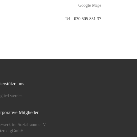
Google Maps
Tel.: 030 505 851 37
terstütze uns
glied werden
rporative Mitglieder
zwerk im Sozialraum e. V.
ützrad gGmbH