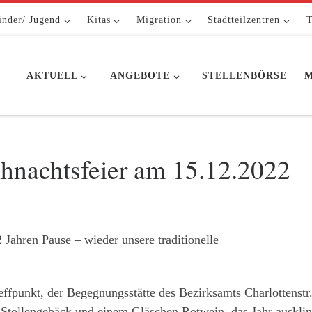
inder/ Jugend
Kitas
Migration
Stadtteilzentren
T
AKTUELL
ANGEBOTE
STELLENBÖRSE
M
hnachtsfeier am 15.12.2022
ahren Pause – wieder unsere traditionelle
ffpunkt, der Begegnungsstätte des Bezirksamts Charlottenstr.
e, Stollengebäck und einem Gläschen Rotwein, das Jahr auskli