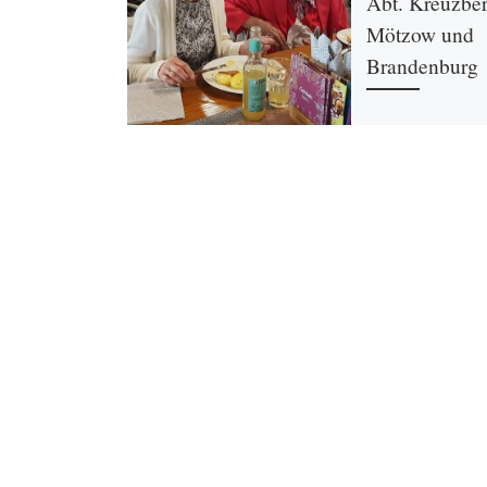
Abt. Kreuzbe
Mötzow und
Brandenburg
Unsere diesjährige 
führte uns, wie im
vergangenen Jahr, 
Domstiftsgut Mötz
Brandenburg an der
starteten am […]