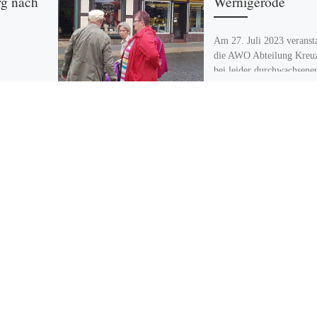
rg nach
Wernigerode
Am 27. Juli 2023 veransta
die AWO Abteilung Kreu
bei leider durchwachsene
Spargelfahrt
teils regnerischem Wetter
37 Mitglieder und Gäste 
wieder zum
Tagesfahrt […]
ow und nach
 Havel. Wir