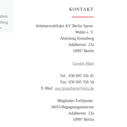
Mötzow und
Brandenburg
KONTAKT
ltete
zberg
Die diesjährige Spargelfahrt
Arbeiterwohlfahrt KV Berlin Spree-
m,
führte die AWO Abteilung
Wuhle e. V.
 für
Kreuzberg wie in den
Abteilung Kreuzberg
eine
vergangenen Jahren zum
Adalbertstr. 23a
Domstiftsgut Mötzow. Am 01.
10997 Berlin
Juni starteten 39 Mitgliedern
[…]
Google Maps
Tel.: 030 695 356 45
Fax: 030 695 356 34
E-Mail:
awo.kreuzberg@gmx.de
Mitglieder-Treffpunkt:
AWO-Begegnungszentrum
Adalbertstr. 23a
10997 Berlin