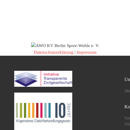
Datenschutzerklärung
|
Impressum
Un
Mit
Ko
Net
St