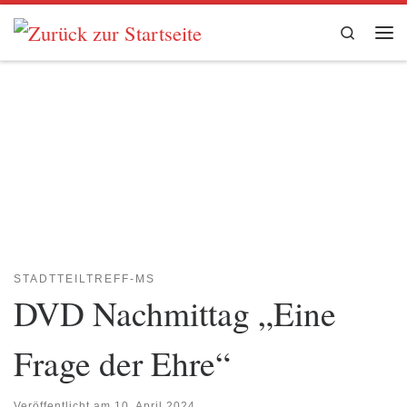
Zum Inhalt springen
Search
Me
STADTTEILTREFF-MS
DVD Nachmittag „Eine
Frage der Ehre“
Veröffentlicht am
10. April 2024