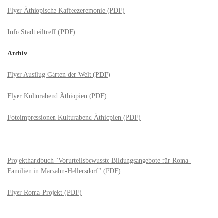
Flyer Äthiopische Kaffeezeremonie (PDF)
Info Stadtteiltreff (PDF)
____________________
Archiv
Flyer Ausflug Gärten der Welt (PDF)
Flyer Kulturabend Äthiopien (PDF)
Fotoimpressionen Kulturabend Äthiopien (PDF)
__________
Projekthandbuch "Vorurteilsbewusste Bildungsangebote für Roma-
Familien in Marzahn-Hellersdorf" (PDF)
Flyer Roma-Projekt (PDF)
__________