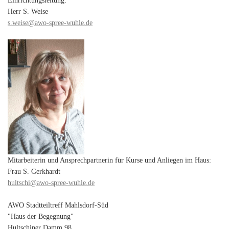
Einrichtungsleitung:
Herr S. Weise
s.weise@awo-spree-wuhle.de
Mitarbeiterin und Ansprechpartnerin für Kurse und Anliegen im Haus:
Frau S. Gerkhardt
hultschi@awo-spree-wuhle.de
AWO Stadtteiltreff Mahlsdorf-Süd
"Haus der Begegnung"
Hultschiner Damm 98