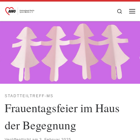
Zum Inhalt springen
Search
Me
STADTTEILTREFF-MS
Frauentagsfeier im Haus
der Begegnung
Veröffentlicht am
3. Februar 2025