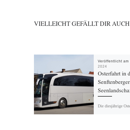
VIELLEICHT GEFÄLLT DIR AUCH
Veröffentlicht a
2024
Osterfahrt in 
Senftenberger
Seenlandscha
Die diesjährige Ost
führte die AWO Ab
Kreuzberg am 27. 
in den Landkreis