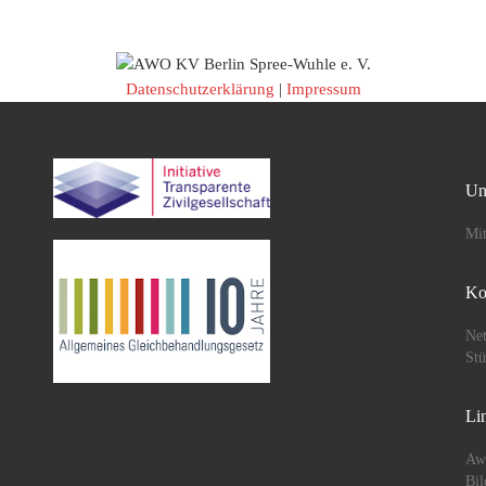
Datenschutzerklärung
|
Impressum
Un
Mit
Ko
Net
St
Li
Aw
Bil