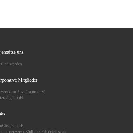
terstütze uns
glied werden
rporative Mitglieder
zwerk im Sozialraum e. V.
ützrad gGmbH
nks
oCity gGmbH
dungsnetzwerk Südliche Friedrichsstadt