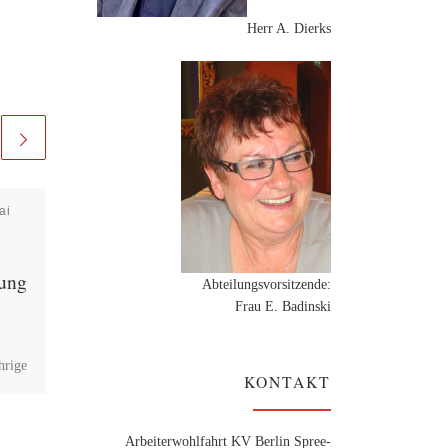
Herr A. Dierks
ai
Veröffentlicht am
6.
Dezember 2024
Adventsfahrt ins
lung
Havelland
Abteilungsvorsitzende:
Frau E. Badinski
Am 03. Dezember 2024
starteten wir unsere diesjährige
hrige
Adventsfahrt mit 44
KONTAKT
Mitgliedern und Gästen der
AWO Abt. Kreuzberg zum
und
Gänsebratenessen, diesmal ins
Arbeiterwohlfahrt KV Berlin Spree-