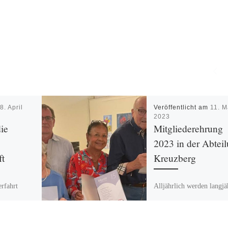
m
8. April
Veröffentlicht am
11. M
2023
die
Mitgliederehrung
2023 in der Abtei
ft
Kreuzberg
erfahrt
Alljährlich werden langjä
teilung
Mitglieder der
März 2024
Arbeiterwohlfahrt für ihr
Engagement, ihre Treue 