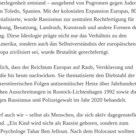
erlegenheit entstand – ausgehend von Pogromen gegen Jude
n Toledo, Spanien. Mit der kolonialen Expansion Europas, 8
ialisierte, wurde Rassismus zur zentralen Rechtfertigung für
kung, Besatzung, Landraub, Kunstraub und andere Formen d
. Diese Ideologie prägte nicht nur das Verhältnis zu den
Amerika, sondern auch das Selbstverständnis der europäischen
a zivilisiert sei, wurde Brutalität gerechtfertigt.
lich, dass der Reichtum Europas auf Raub, Versklavung und
die bis heute nachwirken. Sie thematisierte den Diebstahl der
zerstörerischen Folgen antisemitischer Hetze über Jahrhunder
chen Ausschreitungen in Rostock-Lichtenhagen 1992 sowie di
gen Rassismus und Polizeigewalt im Jahr 2020 behandelt.
ef auch wir – selbst als Menschen, die sich aktiv dagegenstell
nd. „Ein Kind wird nicht als Rassist geboren, sondern zum
e Psychologe Tahar Ben Jelloun. Nach dem Holocaust wollten