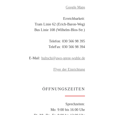
gab es am 22. November viel
Wissenswertes über Chile […]
Google Maps
e
 ein.
Erreichbarkeit:
Tram Linie 62 (Erich-Baron-Weg)
Bus Linie 108 (Wilhelm-Blos-Str.)
Telefon: 030 566 98 395
TeleFax: 030 566 98 394
E-Mail:
hultschi@awo-spree-wuhle.de
Flyer der Einrichtung
ÖFFNUNGSZEITEN
Sprechzeiten:
Mo: 9:00 bis 16:00 Uhr