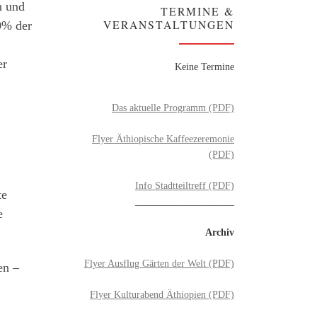
n und
TERMINE &
VERANSTALTUNGEN
0% der
er
Keine Termine
Das aktuelle Programm (PDF)
Flyer Äthiopische Kaffeezeremonie
(PDF)
Info Stadtteiltreff (PDF)
te
____________________
e
Archiv
Flyer Ausflug Gärten der Welt (PDF)
en –
Flyer Kulturabend Äthiopien (PDF)