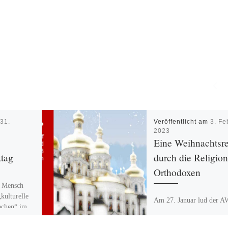
m
31.
Veröffentlicht am
3. Fe
2023
Eine Weihnachtsre
ttag
durch die Religion
Orthodoxen
n Mensch
„kulturelle
Am 27. Januar lud der 
machen“ im
Stadtteiltreff Mahlsdorf-
ng AWO
einer kulturgeschichtlich