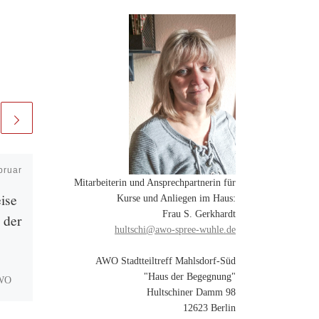
bruar
Veröffentlicht am
28.
Mitarbeiterin und Ansprechpartnerin für
November 2024
ise
Kulturnachmittag
Kurse und Anliegen im Haus:
Frau S. Gerkhardt
 der
Lateinamerika – Chile
hultschi@awo-spree-wuhle.de
In der beliebten Reihe der
AWO Stadtteiltreff Mahlsdorf-Süd
Kulturnachmittage im Haus
"Haus der Begegnung"
AWO
der Begegnung AWO
Hultschiner Damm 98
Süd zu
Stadtteiltreff Mahlsdorf-Süd
12623 Berlin
en