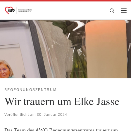
Zum Inhalt springen
Search
Me
BEGEGNUNGSZENTRUM
Wir trauern um Elke Jasse
Veröffentlicht am
30. Januar 2024
Das Team des AWO Begegnungszentrums trauert um