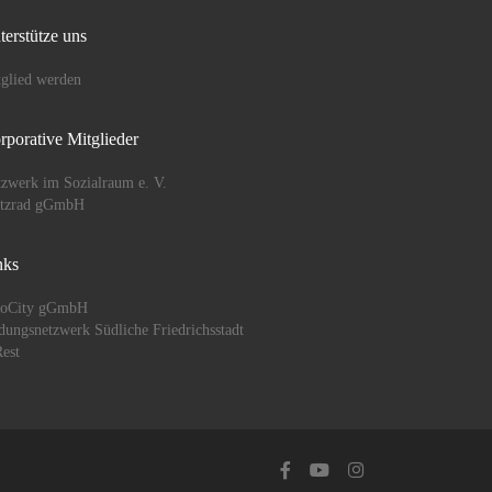
terstütze uns
glied werden
rporative Mitglieder
zwerk im Sozialraum e. V.
ützrad gGmbH
nks
oCity gGmbH
dungsnetzwerk Südliche Friedrichsstadt
est