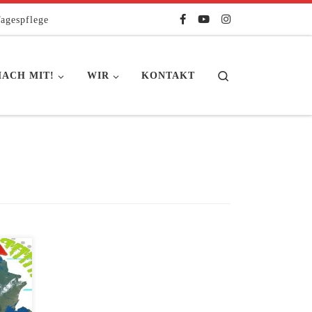
agespflege
Search
ACH MIT!
WIR
KONTAKT
n
shain