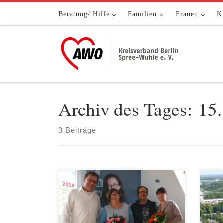
Zum Inhalt springen
Beratung/ Hilfe
Familien
Frauen
K
Archiv des Tages:
15.
3 Beiträge
Zum ersten Mal haben wir uns in den
An d
vergangenen drei Tagen einer
Tief
Rezertifizierung unterzogen. Drei
am 1
Tage lang wurden unsere
„deg