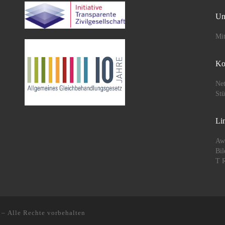
Un
Mit
Ko
Net
St
Li
Aw
Bil
T R
– Alle Rechte vorbehalten