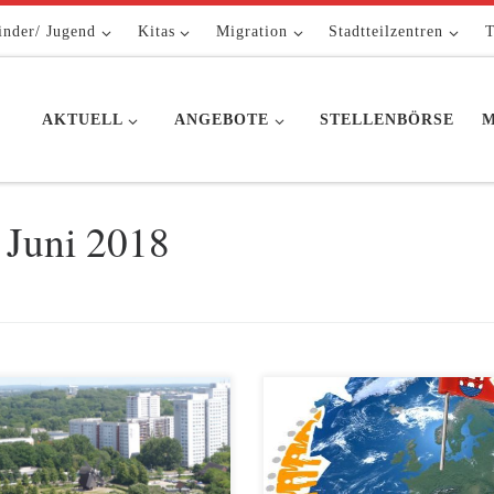
inder/ Jugend
Kitas
Migration
Stadtteilzentren
T
AKTUELL
ANGEBOTE
STELLENBÖRSE
M
 Juni 2018
en eigenen Füßen vorbei in die
Mit Beginn des Frühlings, began
e schauen, das das konnten wir
auch das neue Projekt „Friedrich
2. Juni bei unseren Ausflug zum
Glocal“ unter dem Dach des
ewo-Skywalk“ in der Marzahner
Jugend[widerstands]museums