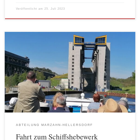
Veröffentlicht am
25. Juli 2023
Am 10. Mai 2023 führte eine Busreise Mitglieder und Freunde der
AWO Abteilung Marzahn-Hellersdorf zum Schiffshebewerk
Niederfinow und ins Kloster Chorin. „der frühe Vogel fängt den
Wurm“ – ein zeitiger Start machte es möglich, dass schon kurz
nach 10 bei bestem Wetter Niederfinow erreicht wurde und nach
einem kleinen Spaziergang […]
ABTEILUNG MARZAHN-HELLERSDORF
Fahrt zum Schiffshebewerk