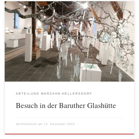
Auch in diesem Jahr lud die AWO Abteilung Marzahn-Hellersdorf,
anstatt zur sonst üblichen Weihnachtsfeier, zu einer
vorweihnachtlichen Tagesfahrt ein. Die Fahrt führte am 7.
Dezember nach Baruth in das Museumsdorf Baruther Glashütte
zwischen Fläming und Spreewald. Nach der Ankunft in der
Glashütte war das erste Unser erstes Highlight das Essen […]
ABTEILUNG MARZAHN-HELLERSDORF
Besuch in der Baruther Glashütte
Veröffentlicht am
12. Dezember 2023