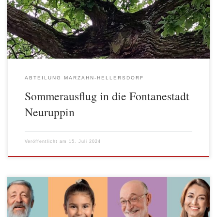
und konnten gemeinsam einen schönen Tag verbringen.
Eingestimmt wurden wir auf der Busfahrt mit interessanten Fakten
über […]
ABTEILUNG MARZAHN-HELLERSDORF
Sommerausflug in die Fontanestadt
Neuruppin
Veröffentlicht am
15. Juli 2024
Vom 21. bis 23. Februar 2024 fanden die bereits 17. Sozialtage in