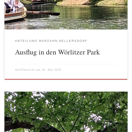
…“ Das wollten sich auch die Mitglieder der AWO Abteilung […]
ABTEILUNG MARZAHN-HELLERSDORF
Ausflug in den Wörlitzer Park
Veröffentlicht am
26. Mai 2026
Der diesjährige Sommerausflug führte die Mitglieder der AWO
Marzahn-Hellersdorf und Besucher*innen aus dem
Stadtteilzentrum am 3. Juli in die Fontanestadt Neuruppin. Das
Wetter war nicht das Beste, aber wir wurden vom Regen verschont