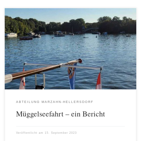
Am 6. September machten sich 30 Mitglieder sowie Freundinnen
und Freunde der AWO auf den Weg zum Treptower Hafen. Dort
erwartete uns eine dreieinviertelstündige Dampferfahrt zum
Müggelsee und zurück. Bei herrlichem Sommerwetter fanden alle
einen geschützten Platz auf dem Oberdeck des Schiffes. Vom
Schiff aus hatten wir anfangs einen interessanten […]
ABTEILUNG MARZAHN-HELLERSDORF
Müggelseefahrt – ein Bericht
Veröffentlicht am
15. September 2023