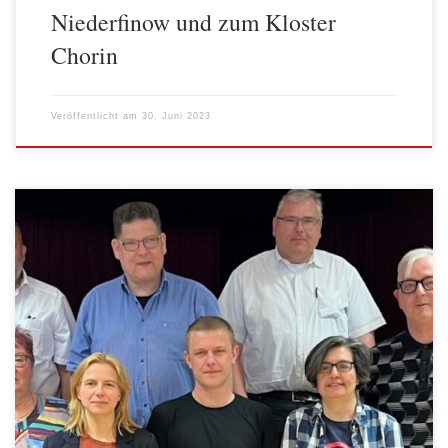
Niederfinow und zum Kloster
Chorin
Veröffentlicht am
30. Juni 2023
Am 03. Juni 2023 fand die Kreiskonferenz der AWO Kreisverband
Berlin Spree-Wuhle statt, um turnusmäßig nach vier Jahren einen
neuen Kreisvorstand zu wählen. Nach den Berichten des
Kreisvorsitzenden, des Kreiskassierers sowie der Revisorin und der
Aussprache zu den Berichten konnte der alte Vorstand entlastet
werden. In der anschließenden Wahl wurden […]