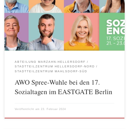
und für Marzahn-Hellersdorf im EASTGATE Marzahn statt. In
bewährter Tradition organisiert das Sozialamt des Bezirks in
Partnerschaft mit dem Einkaufscenter unter dem Motto „sozial und
engagiert“ eine Präsentation kommunaler, gemeinnütziger und
freier Träger mit ihren Angeboten. Das Spektrum […]
ABTEILUNG MARZAHN-HELLERSDORF
STADTTEILZENTRUM HELLERSDORF-NORD
STADTTEILZENTRUM MAHLSDORF-SÜD
AWO Spree-Wuhle bei den 17.
Sozialtagen im EASTGATE Berlin
Veröffentlicht am
23. Februar 2024