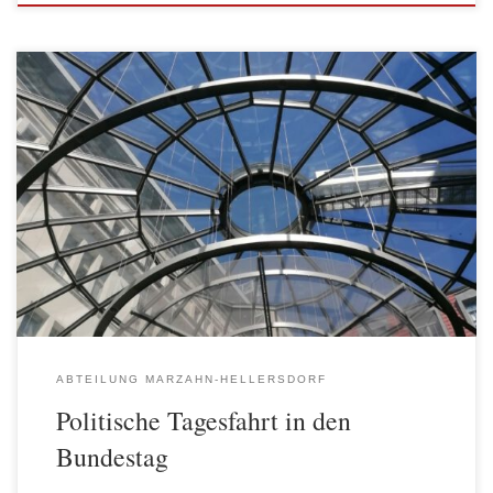
Der Deutsche Bundestag hat täglich viele Gäste aus allen Teilen
Deutschlands, die auf Einladung der Abgeordneten aus dem ganzen
Land das Parlament und die deutsche Hauptstadt besuchen. Dass
ein solcher Besuch auch für Menschen aus Berlin interessant sein
kann, zeigte die politische Tagesfahrt der AWO Abteilung
Marzahn-Hellersdorf am 20. Juli. […]
ABTEILUNG MARZAHN-HELLERSDORF
Politische Tagesfahrt in den
Bundestag