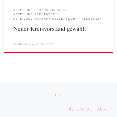
ABTEILUNG FRIEDRICHSHAIN
ABTEILUNG KREUZBERG
ABTEILUNG MARZAHN-HELLERSDORF
ALLGEMEIN
Neuer Kreisvorstand gewählt
Veröffentlicht am
6. Juni 2023
Beitragsnavigation
1
2
Äl
ÄLTERE BEITRÄGE