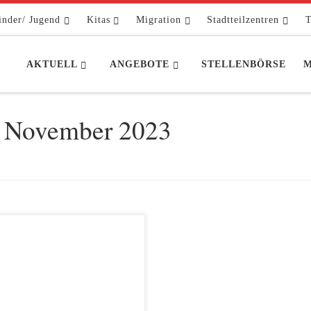
inder/ Jugend
Kitas
Migration
Stadtteilzentren
T
AKTUELL
ANGEBOTE
STELLENBÖRSE
M
. November 2023
. November hatte das Team der
 Sonnenschein Groß und Klein,
Kinder, deren Eltern und Familien
Lichterfest
eladen. Versprochen wurde
eres Essen, hoffentlich gutes