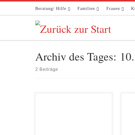
Zum Inhalt springen
Beratung/ Hilfe
Familien
Frauen
K
Archiv des Tages:
10
2 Beiträge
Die AWO Spree-Wuhle hat sich am 8.
Am 9
November 2023 in der großen
Kita
Gemeinschaft der Wohlfahrtsverbände
die 
– Caritas, Diakonie, Paritäter, AWO
zum 
und weitere Bündnispartner*innen an
eing
den Protesten gegen die
leck