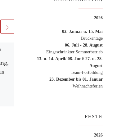
2026
02. Januar u. 15. Mai
Brückentage
06. Juli - 28. August
i
Veröffentlicht am
14.
Eingeschränkter Sommerbetrieb
Oktober 2022
13. u. 14. April/ 08. Juni/ 27. u. 28.
ung,
Der Herbst malt mit
August
us
vielen Farben
Team-Fortbildung
23. Dezember bis 01. Januar
Weihnachtsferien
Von wegen grauer Jahreszeit.
Nicht in der Kita Galileo! Die
Kinder, die Kolleg*innen und
e
die Elternschaft haben den
 in
Herbst schon in verschiedener
FESTE
[…]
sere
]
2026