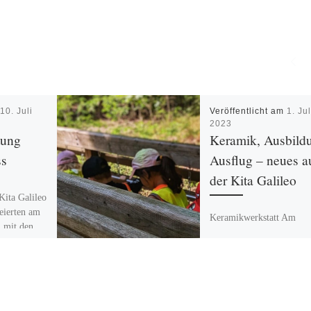
m
10. Juli
Veröffentlicht am
1. Jul
2023
tung
Keramik, Ausbild
ss
Ausflug – neues a
der Kita Galileo
Kita Galileo
feierten am
Keramikwerkstatt Am
 mit den
23.06.2023 fand der letzt
 großes
Besuch in diesem Kitajahr
die
der Keramikwerkstatt des
Kunsthaus Flora statt. Un
Kinder haben bei den […