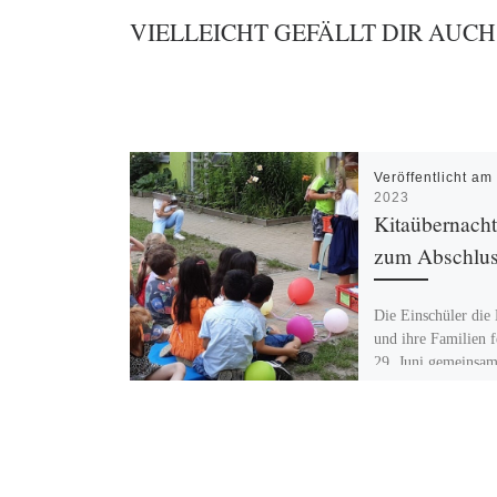
VIELLEICHT GEFÄLLT DIR AUCH
Veröffentlicht a
2023
Kitaübernach
zum Abschlu
Die Einschüler die 
und ihre Familien 
29. Juni gemeinsam
Erzieher*innen ihr
Abschlussfest. Für 
Familien […]