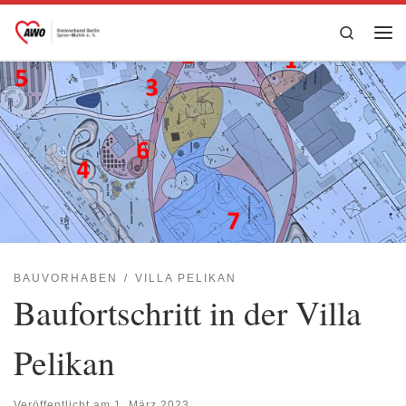
Zum Inhalt springen
Search
Me
BAUVORHABEN
VILLA PELIKAN
Baufortschritt in der Villa
Pelikan
Veröffentlicht am
1. März 2023