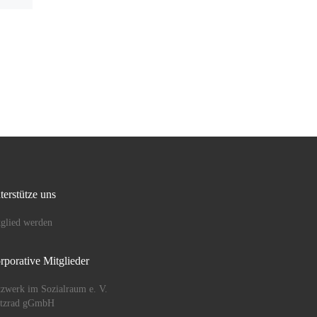
den
50. Todestag der jüdischen
 Nach
Dichterin Mascha Kaléko mit
reff
einer Lesung durch Astrid
Landero. […]
terstütze uns
glied werden
rporative Mitglieder
zwerk im Sozialraum e. V.
ützrad gGmbH