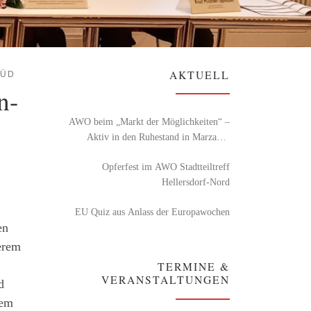
AKTUELL
SÜD
n-
AWO beim „Markt der Möglichkeiten“ –
Aktiv in den Ruhestand in Marzahn-
Hellersdorf
Opferfest im AWO Stadtteiltreff
Hellersdorf-Nord
EU Quiz aus Anlass der Europawochen
en
derem
TERMINE &
VERANSTALTUNGEN
d
dem