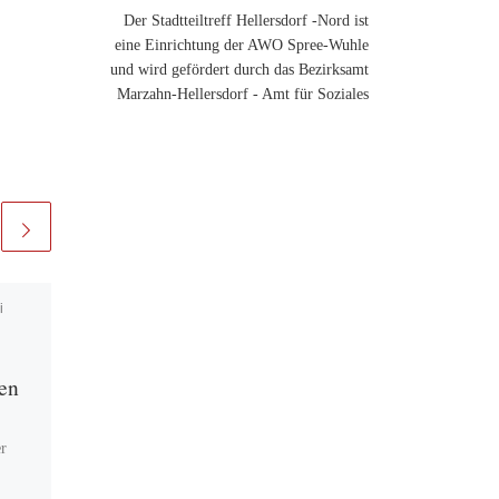
Der Stadtteiltreff Hellersdorf -Nord ist
eine Einrichtung der AWO Spree-Wuhle
und wird gefördert durch das Bezirksamt
Marzahn-Hellersdorf - Amt für Soziales
i
Veröffentlicht am
25. März
2025
Lesung Mascha
en
Kaléko
r
Der AWO Stadtteiltreff
Hellersdorf-Nord in der
Kastanienallee würdigte den