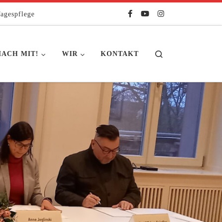
agespflege
Search
ACH MIT!
WIR
KONTAKT