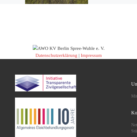
sdorf-Süd zu
gemeinsamen Ausflug zu 
 Kasachstan
Ahrensfelder Bergen ein.
sprach einen
dem Treffen im Stadtteilt
tur, die […]
[…]
Datenschutzerklärung
|
Impressum
Un
Mit
Ko
Net
St