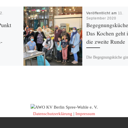
m
2.
Veröffentlicht am
11.
September 2020
Punkt
Begegnungsküche
Das Kochen geht 
n-
die zweite Runde
Die Begegnungsküche gi
Mittwoch, dem 09.09.202
unkt
die zweite Runde. Dieses
shain-
stand sie ganz im Zeichen
m
Herbstküche mit
Festival mit
Schmorgurken […]
igkeit lokal
n. Zum
 Netzwerk
Datenschutzerklärung
|
Impressum