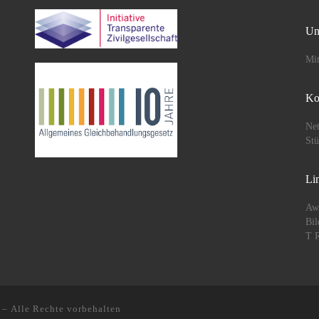
Un
Mit
Ko
Net
St
Li
Aw
Bil
T R
– Alle Rechte vorbehalten