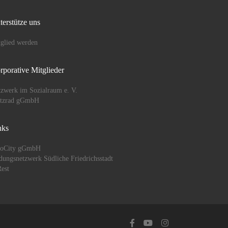
terstütze uns
glied werden
rporative Mitglieder
zwerk im Sozialraum e. V.
ützrad gGmbH
nks
oCity gGmbH
dungsnetzwerk Südliche Friedrichsstadt
est