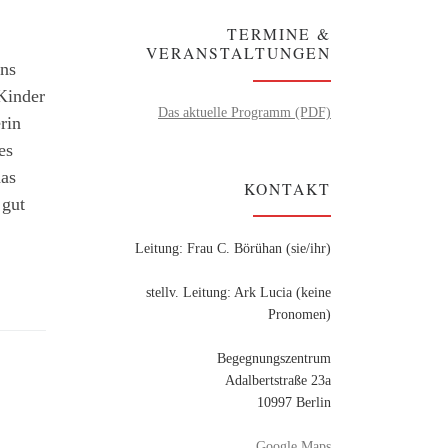
TERMINE &
VERANSTALTUNGEN
uns
Kinder
Das aktuelle Programm (PDF)
rin
es
das
KONTAKT
 gut
Leitung: Frau C. Börühan (sie/ihr)
stellv. Leitung: Ark Lucia (keine
Pronomen)
Begegnungszentrum
Adalbertstraße 23a
10997 Berlin
Google Maps