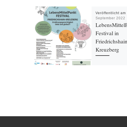
Veröffentlicht a
September 2022
LebensMittel
Festival in
Friedrichshai
Kreuzberg
Das LebensMittelP
Netzwerk Friedrich
Kreuzberg lädt zu
LebensMittelPunkt 
dem Thema
“Ernährungsgerecht
und global?!” vom
16.9.-6.10.2022 ei
LebensMittelPunkt
gehören: […]