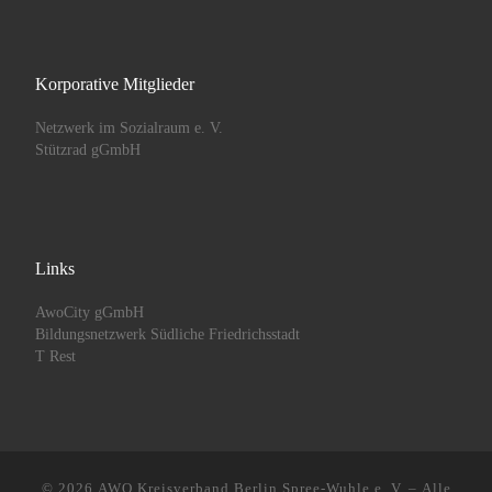
Korporative Mitglieder
Netzwerk im Sozialraum e. V.
Stützrad gGmbH
Links
AwoCity gGmbH
Bildungsnetzwerk Südliche Friedrichsstadt
T Rest
© 2026
AWO Kreisverband Berlin Spree-Wuhle e. V.
– Alle