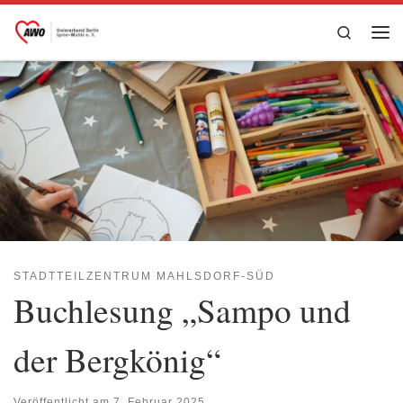
Zum Inhalt springen
Search
Me
STADTTEILZENTRUM MAHLSDORF-SÜD
Buchlesung „Sampo und
der Bergkönig“
Veröffentlicht am
7. Februar 2025