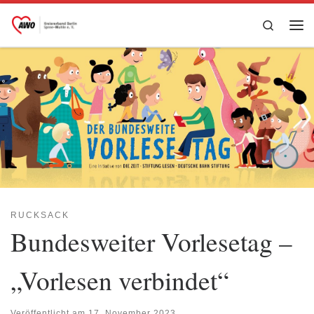
Zum Inhalt springen
Search
Me
RUCKSACK
Bundesweiter Vorlesetag –
„Vorlesen verbindet“
Veröffentlicht am
17. November 2023