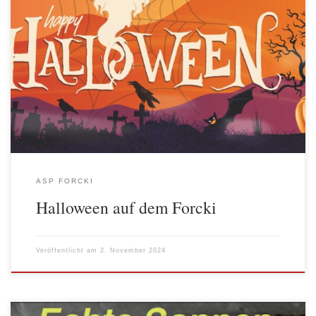
Alljährlich gibt es auf dem ASP Forcki eine große Halloweenparty
mit Kürbissuppe, Feuerskulptur, Siebdruck von der Villa Pelikan,
Demo durch den Kiez und vielem mehr. Die ganze Nachbarschaft,
Groß und Klein und auch einigen grusligen Gestalten sind dabei
und allen macht es großen Spaß.
ASP FORCKI
Halloween auf dem Forcki
Veröffentlicht am
2. November 2024