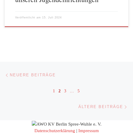
Veröffentlicht am
15. Juli 2024
Beitragsnavigation
Neuere Beiträge
NEUERE BEITRÄGE
1
2
3
…
5
Äl
ÄLTERE BEITRÄGE
Datenschutzerklärung
|
Impressum