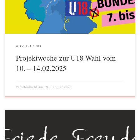
Thema Wahlen. Und mit reichlich Input ausgestattet, hatten sie die
Möglichkeit, […]
ASP FORCKI
Projektwoche zur U18 Wahl vom
10. – 14.02.2025
Veröffentlicht am
19. Februar 2025
Am wöchentlichen Familientag, am Donnerstag, den 5. Dezember
hatte der ASP Forcki Klein und Groß zum winterlich-