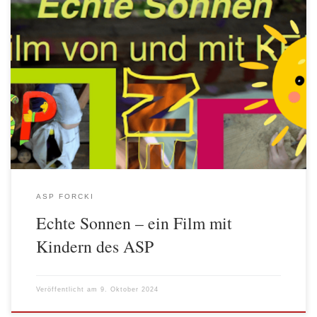
Am 9. Oktober gab es auf dem ASP Forcki die Teampremiere des
Films „Echte Sonnen“. Eingeladen waren alle Kinder, die bei dem
Film über die Sonnenstadt mitgemacht haben. Kinder des ASP
haben an dem Film mitgewirkt und nun nach der Postproduktion,
dem Schnitt usw., sollten sie mit den Machern gemeinsam […]
ASP FORCKI
Echte Sonnen – ein Film mit
Kindern des ASP
Veröffentlicht am
9. Oktober 2024