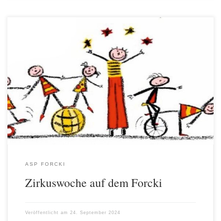
Vom 6. bis zum 9. August 2024 verwandelte sich der ASP Forcki
in eine bunte Zirkuswelt als die Zirkus Woche stattfand.
Zirkusexperte Olli und das Team des Abenteuerspielplatzes hatten
eine ganze Woche voller Training und Spaß organisiert, bei der die
Kinder in verschiedene Zirkusdisziplinen eintauchen konnten. Es
wurde jongliert, der […]
ASP FORCKI
Zirkuswoche auf dem Forcki
Veröffentlicht am
24. September 2024