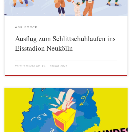
ASP FORCKI
Ausflug zum Schlittschuhlaufen ins
Eisstadion Neukölln
Veröffentlicht am
19. Februar 2025
Ein Bericht von den Spielplätzchen Nils und Kai Aus Anlass der
Bundestagswahl 2025 fand vom 10. – 14.02.2025 auf dem ASP
Forcki eine Projektwoche zur bundesweiten U18 Wahl statt. In der
Projektwoche bekamen die Kinder viele gute Informationen zum