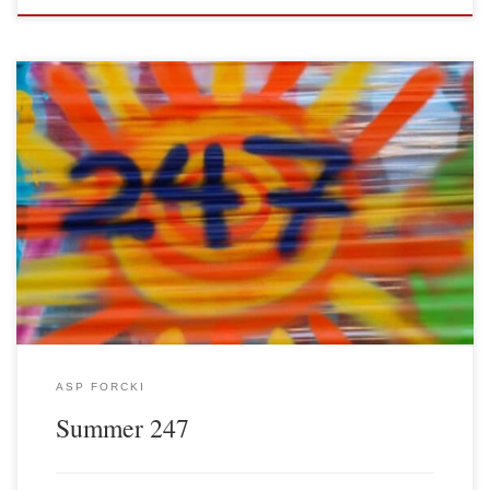
Am 31. August 2024 verwandelte sich der Vorplatz des ASP Forcki
in ein lebendiges Festgelände als die alljährliche Veranstaltung
Summer 247, gemeinsam organsiert durch ASP Forcki, Jugendclub
Liebig 19, Gangway, Jugendclub Feuerwache, Jugendhaus E-Lok,
Jugendclub Skandal und Jugendclub Koca, erneut zum Leben
erweckt wurde. Wie jedes Jahr lockte das bunte […]
ASP FORCKI
Summer 247