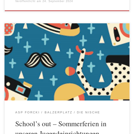
Veröffentlicht am
24. September 2024
Die wohlverdienten Schulferien stehen vor der Tür, freie Zeit, Zeit
zum Verreisen, Zeit für Abenteuer, für Sport und Spiel … Für
Alle, die zu Hause bleiben. bieten die Jugendeinrichtungen der
AWO Spree-Wuhle ein vielfältiges Angebot. Auf dem ASP Forcki
gab es schon einen Vorgeschmack auf die Ferien – Zelten in […]
ASP FORCKI
BALZERPLATZ
DIE NISCHE
School’s out – Sommerferien in
unseren Jugendeinrichtungen