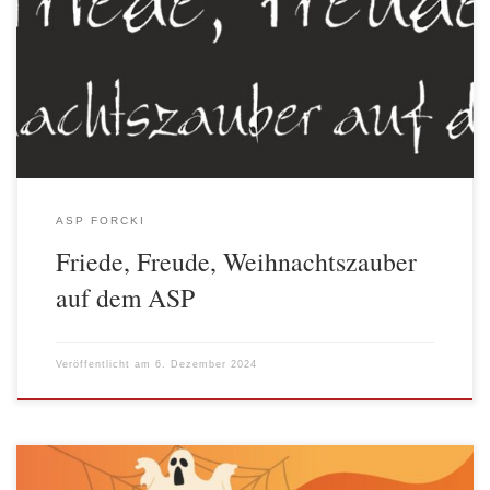
weihnachtlichen ASP Weihnachtszauber eingeladen. An einem
winterlich-kalten Nachmittag, an dem es entsprechend der
Jahreszeit früh dunkel war, bot der ASP romantisch-weihnachtliche
Atmosphäre in der Natur mitten in der Stadt. Am Adventsfeuer
wurden vierzig Stockbrote […]
ASP FORCKI
Friede, Freude, Weihnachtszauber
auf dem ASP
Veröffentlicht am
6. Dezember 2024