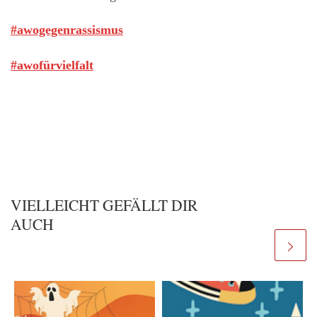
#awogegenrassismus
#awofürvielfalt
VIELLEICHT GEFÄLLT DIR
AUCH