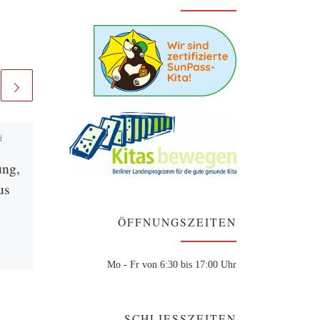
i
Veröffentlicht am
23.
November 2023
ung,
4. Kita-Sportfest
us
Zwölf Einschulkinder der Kita
ÖFFNUNGSZEITEN
Galileo haben am 31.10.2023
mit viel Spaß am 4. Kita-
Sportfest in Marzahn-
e
Mo - Fr von 6:30 bis 17:00 Uhr
Hellersdorf teilgenommen. Auf
 in
dem Sportfest galt es […]
sere
SCHLIESSZEITEN