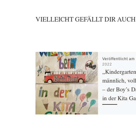
VIELLEICHT GEFÄLLT DIR AUCH
Veröffentlicht a
2022
„Kindergarten
männlich, voll
– der Boy’s 
in der Kita Ga
Der jährlich stattf
Boy’s Day soll Jun
jungen Männern vo
weiblich besetzte B