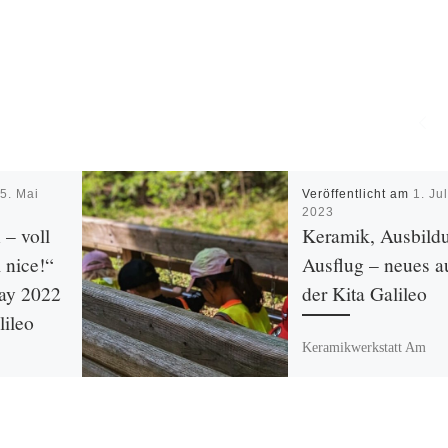
m
5. Mai
Veröffentlicht am
1. Jul
2023
 – voll
Keramik, Ausbild
 nice!“
Ausflug – neues a
Day 2022
der Kita Galileo
lileo
Keramikwerkstatt Am
23.06.2023 fand der letzt
indende
Besuch in diesem Kitajahr
gen und
der Keramikwerkstatt des
rnehmlich
Kunsthaus Flora statt. Un
erufsbilder