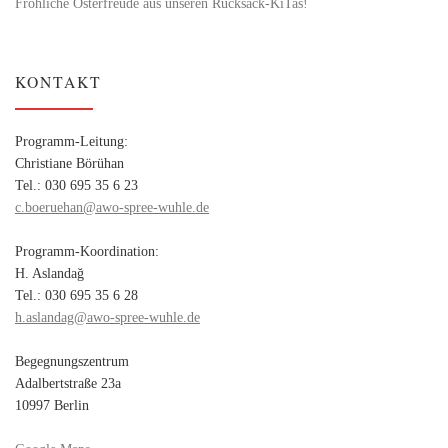
Fröhliche Osterfreude aus unseren Rucksack-KiTas!
KONTAKT
Programm-Leitung:
Christiane Börühan
Tel.: 030 695 35 6 23
c.boeruehan@awo-spree-wuhle.de
Programm-Koordination:
H. Aslandağ
Tel.: 030 695 35 6 28
h.aslandag@awo-spree-wuhle.de
Begegnungszentrum
Adalbertstraße 23a
10997 Berlin