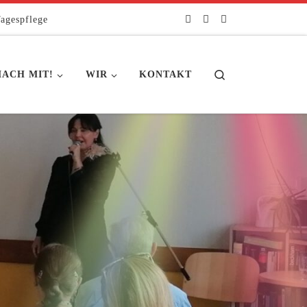
agespflege
Search
ACH MIT!
WIR
KONTAKT