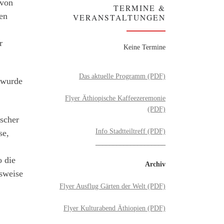
 von
TERMINE &
en
VERANSTALTUNGEN
r
Keine Termine
Das aktuelle Programm (PDF)
 wurde
Flyer Äthiopische Kaffeezeremonie
(PDF)
ischer
Info Stadtteiltreff (PDF)
se,
____________________
 die
Archiv
sweise
Flyer Ausflug Gärten der Welt (PDF)
Flyer Kulturabend Äthiopien (PDF)