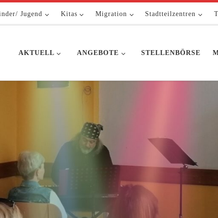
inder/ Jugend
Kitas
Migration
Stadtteilzentren
T
AKTUELL
ANGEBOTE
STELLENBÖRSE
M