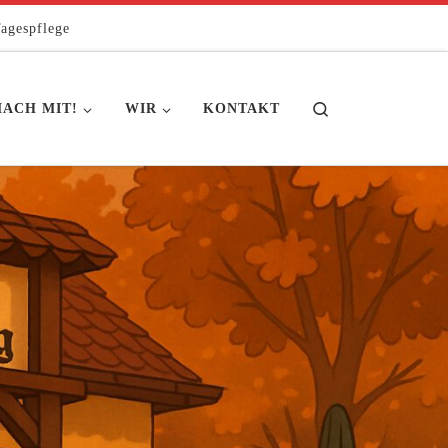
agespflege
Search
ACH MIT!
WIR
KONTAKT