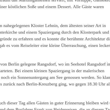
raum das Martinsgansessen serviert, mit Vorsuppe, Gänsekeu
iner köstlichen Soße und einem Dessert. Alle Gäste waren
 nahegelegenen Kloster Lehnin, dem ältesten seiner Art in
sterkirche und einem Spaziergang durch den Klosterpark und 
gründe zu erfahren und es konnte die berühmte Architektur di
b es vom Reiseleiter eine kleine Überraschung, einen lecke
h von Berlin gelegene Rangsdorf, wo im Seehotel Rangsdorf i
teten. Bei einem kleinen Spaziergang in der malerischen
noch ein Sonnenuntergang am See genossen werden. So kla
 es zurück nach Berlin-Kreuzberg ging, wo gegen 18.30 Uhr al
h dieser Tag allen Gästen in guter Erinnerung bleiben wird
 und dem Busfahrer Frank von Heidenreisen, die an diesem Ta