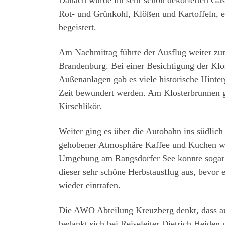
Danach wurde im sehr schön dekorierten Gast
Rot- und Grünkohl, Klößen und Kartoffeln, e
begeistert.
Am Nachmittag führte der Ausflug weiter zum
Brandenburg. Bei einer Besichtigung der Klo
Außenanlagen gab es viele historische Hinter
Zeit bewundert werden. Am Klosterbrunnen ga
Kirschlikör.
Weiter ging es über die Autobahn ins südlic
gehobener Atmosphäre Kaffee und Kuchen war
Umgebung am Rangsdorfer See konnte sogar 
dieser sehr schöne Herbstausflug aus, bevor
wieder eintrafen.
Die AWO Abteilung Kreuzberg denkt, dass auc
bedankt sich bei Reiseleiter Dietrich Heiden