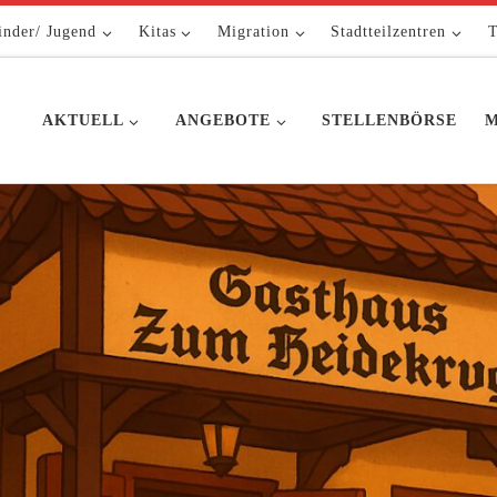
inder/ Jugend
Kitas
Migration
Stadtteilzentren
T
AKTUELL
ANGEBOTE
STELLENBÖRSE
M