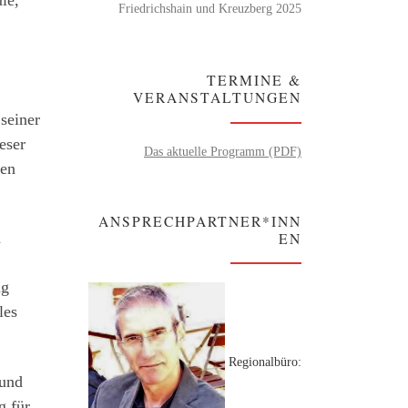
le,
Friedrichshain und Kreuzberg 2025
TERMINE &
VERANSTALTUNGEN
seiner
eser
Das aktuelle Programm (PDF)
ren
ANSPRECHPARTNER*INN
EN
n
ng
les
Regionalbüro:
 und
g für