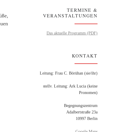
TERMINE &
VERANSTALTUNGEN
üße,
euen
Das aktuelle Programm (PDF)
KONTAKT
Leitung: Frau C. Börühan (sie/ihr)
stellv. Leitung: Ark Lucia (keine
Pronomen)
Begegnungszentrum
Adalbertstraße 23a
10997 Berlin
Google Maps