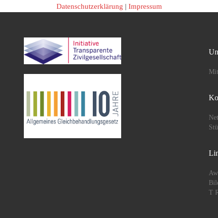
Datenschutzerklärung
|
Impressum
Un
Mit
Ko
Net
St
Li
Aw
Bil
T R