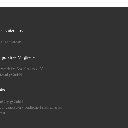
Einladung […]
terstütze uns
glied werden
rporative Mitglieder
zwerk im Sozialraum e. V.
ützrad gGmbH
nks
oCity gGmbH
dungsnetzwerk Südliche Friedrichsstadt
est