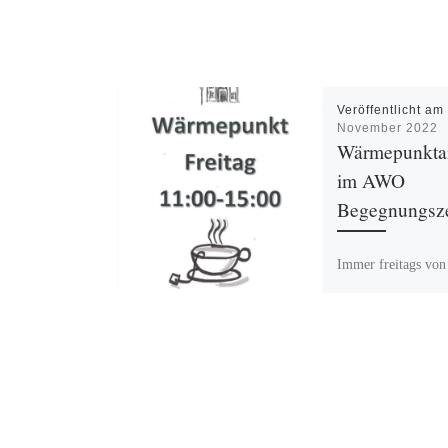
Veröffentlicht a
November 2022
Wärmepunkta
im AWO
Begegnungsz
Immer freitags von
Uhr ist im AWO
Begegnungszentrum
Wärmepunktangebot
Das Café im AWO
Begegnungszentrum
Aufhalten […]