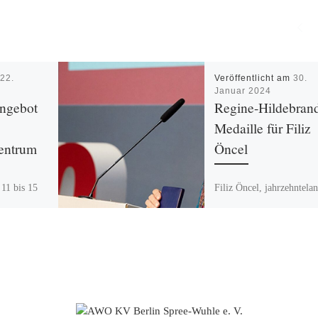
m
22.
Veröffentlicht am
30.
Januar 2024
ngebot
Regine-Hildebran
Medaille für Filiz
entrum
Öncel
 11 bis 15
Filiz Öncel, jahrzehntela
Mitarbeiterin, Kollegin, g
 ein
Freundin und Unterstütze
 geöffnet.
des AWO Begegnungszen
Adalbertstraße wurde auf
 steht zum
25. Landeskonferenz der
Berliner AWO am […]