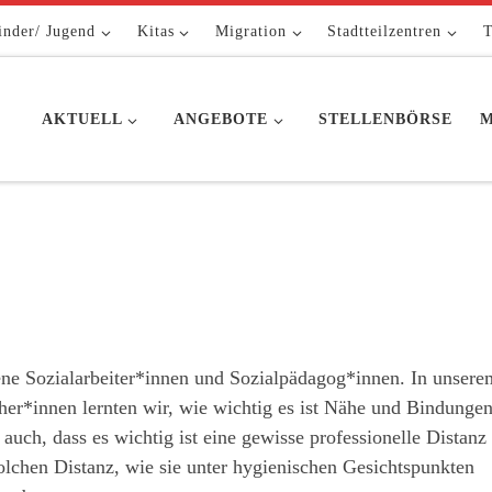
inder/ Jugend
Kitas
Migration
Stadtteilzentren
T
AKTUELL
ANGEBOTE
STELLENBÖRSE
M
ene Sozialarbeiter*innen und Sozialpädagog*innen. In unsere
er*innen lernten wir, wie wichtig es ist Nähe und Bindunge
uch, dass es wichtig ist eine gewisse professionelle Distanz
solchen Distanz, wie sie unter hygienischen Gesichtspunkten