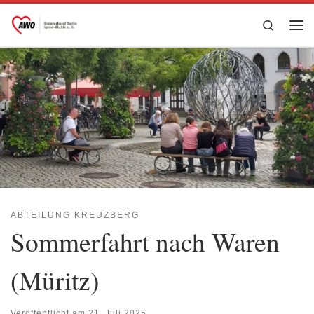
Zum Inhalt springen
Search
Me
ABTEILUNG KREUZBERG
Sommerfahrt nach Waren
(Müritz)
Veröffentlicht am
21. Juli 2025