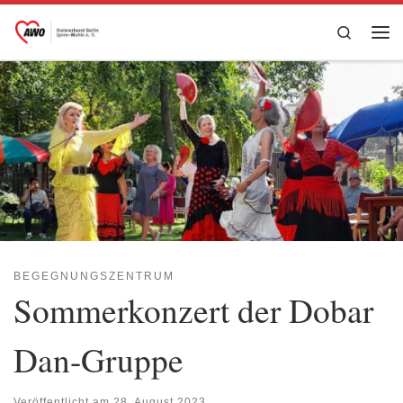
Zum Inhalt springen
Search
Me
BEGEGNUNGSZENTRUM
Sommerkonzert der Dobar
Dan-Gruppe
Veröffentlicht am
28. August 2023