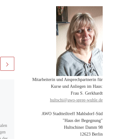
Mitarbeiterin und Ansprechpartnerin für
Kurse und Anliegen im Haus:
Veröffentlicht am
7. Februar
2024
Frau S. Gerkhardt
Spanisch für
hultschi@awo-spree-wuhle.de
Anfänger*innen
AWO Stadtteiltreff Mahlsdorf-Süd
"Haus der Begegnung"
nalen
Spanisch für Anfänger*innen
Hultschiner Damm 98
gen
mit Alla im AWO-Stadtteiltreff
12623 Berlin
 der
Hellersdorf-Nord