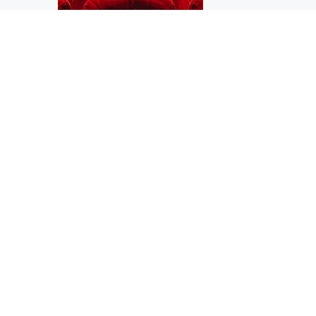
age, 10247
Regie von Sönke Wortma
den Freitag
Contra – Constantin Fil
Bitte […]