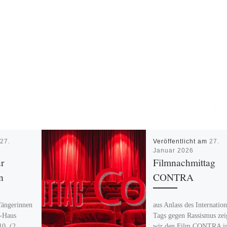
m
27.
Veröffentlicht am
27.
Januar 2026
r
Filmnachmittag
n
CONTRA
fängerinnen
aus Anlass des Internatio
-Haus
Tags gegen Rassismus zei
10, (2.
wir den Film CONTRA in