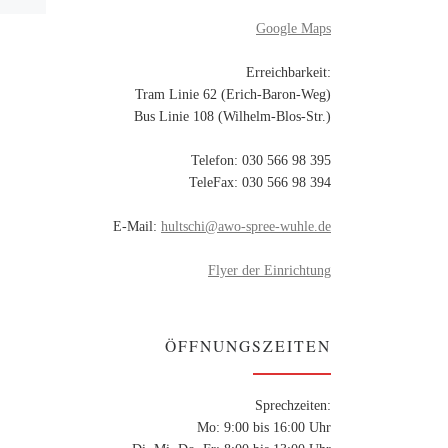
nn
Kastanienallee 53, 12627
Google Maps
m […]
Berlin, Hellersdorf-Nord
Mittwoch 10 – 12 Uhr
Erreichbarkeit:
Tram Linie 62 (Erich-Baron-Weg)
Bus Linie 108 (Wilhelm-Blos-Str.)
Telefon: 030 566 98 395
TeleFax: 030 566 98 394
E-Mail:
hultschi@awo-spree-wuhle.de
Flyer der Einrichtung
ÖFFNUNGSZEITEN
Sprechzeiten:
Mo: 9:00 bis 16:00 Uhr