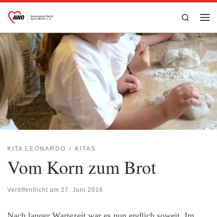
Zum Inhalt springen
Search
Me
KITA LEONARDO
KITAS
Vom Korn zum Brot
Veröffentlicht am
27. Juni 2016
Nach langer Wartezeit war es nun endlich soweit. Im