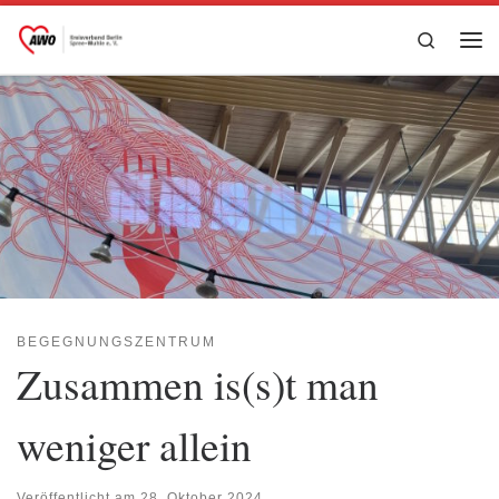
Zum Inhalt springen
Search
Me
BEGEGNUNGSZENTRUM
Zusammen is(s)t man
weniger allein
Veröffentlicht am
28. Oktober 2024