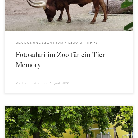
Tablets zum Ausflug mitbringen […]
BEGEGNUNGSZENTRUM
E:DU U. HIPPY
Fotosafari im Zoo für ein Tier
Memory
Veröffentlicht am
22. August 2022
Alle sind in den Ferien und nix ist los? Nicht so im Stadtteiltreff
Hellersdorf-Nord, neben den regelmäßigen Angeboten gab es