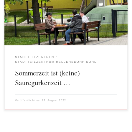
einige Höhepunkte. Und selbst regelmäßige Angebote wurden dem
Sommer und den Temperaturen angepasst, so fand das Schachspiel
im Garten statt in einem kleinen warmen Raum statt. Am 3.
August waren […]
STADTTEILZENTREN
STADTTEILZENTRUM HELLERSDORF-NORD
Sommerzeit ist (keine)
Sauregurkenzeit …
Veröffentlicht am
22. August 2022