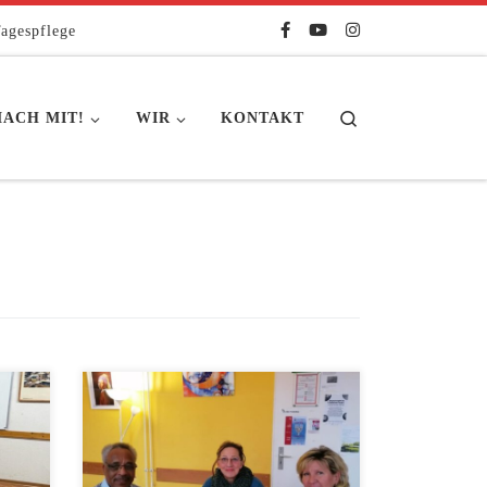
agespflege
Search
ACH MIT!
WIR
KONTAKT
AWO
Am 5. Dezember fand die diesjährige
ne
Sozialweihnachtsfeier im AWO Haus
der Begegnung, Stadtteiltreff
samt
Mahlsdorf-Süd in Zusammenarbeit