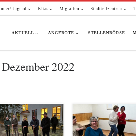
inder/ Jugend
Kitas
Migration
Stadtteilzentren
T
AKTUELL
ANGEBOTE
STELLENBÖRSE
M
. Dezember 2022
rgenerationengerechte
Am 8. Dezember fand auch im 
ertung Außenraum Villa
Stadtteiltreff Hellersdorf-Nord ei
kan“ so nennt sich der Anlass für
Sozialweihnachtsfeier in
Spatenstich in der Kinder- und
Zusammenarbeit mit dem Bezirk