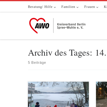
Zum Inhalt springen
Beratung/ Hilfe
Familien
Frauen
K
Archiv des Tages:
14
5 Beiträge
Die zukünftigen Schulkinder der Kita
„Meh
Galileo haben eine spannende Reise
Aufw
erlebt. Mit einem eigens angemieteten
Peli
Reisebus ging es nach Himmelpfort,
den 