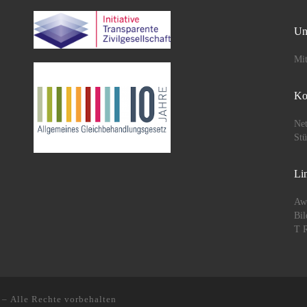
Un
Mit
Ko
Net
St
Li
Aw
Bil
T R
– Alle Rechte vorbehalten