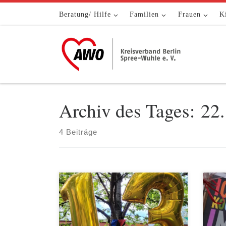
Zum Inhalt springen
Beratung/ Hilfe
Familien
Frauen
K
Archiv des Tages:
22
4 Beiträge
Das E:du -Eltern-Kind-Programm aus
Das 
dem AWO Begegnungszentrum
Kreu
Adalberstraße hat am 20. September
Arbe
an der Jubiläumsfeier des
Bild