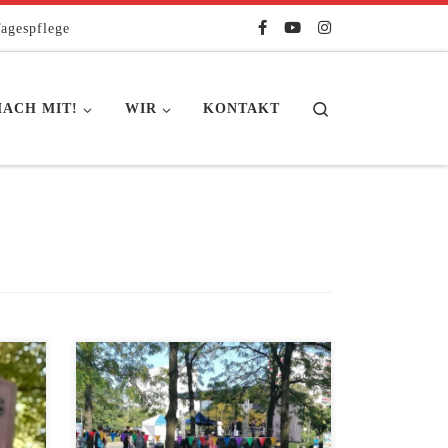
agespflege
Search
ACH MIT!
WIR
KONTAKT
im
Das Haus der Begegnung AWO
ialo
Stadtteiltreff Mahlsdorf-Süd mit
n
seinem Projekt „Kulturelle Vielfalt
bad
durch Begegnung erlebbar machen“