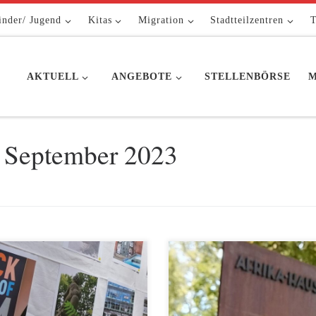
inder/ Jugend
Kitas
Migration
Stadtteilzentren
T
AKTUELL
ANGEBOTE
STELLENBÖRSE
M
. September 2023
Alpha-Bündnis Friedrichshain-
Am 20. September 2023 wurde 
zberg wurde im April 2018 vom
Beisein von Kultursenator Joe Ch
itskreis Orientierungs- und
am ehemaligen Sitz der Deutsche
ungshilfe (AOB) e.V., der
Kolonialgesellschaft – Am Karls