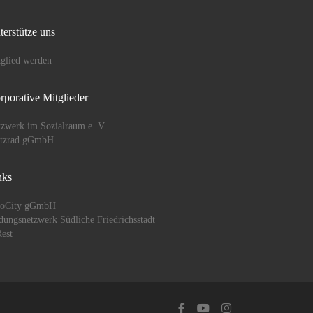
terstütze uns
glied werden
rporative Mitglieder
zwerk im Sozialraum e. V.
ützrad gGmbH
nks
oCity gGmbH
dungsnetzwerk Südliche Friedrichsstadt
est