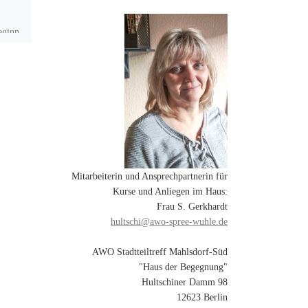
von Armgard und
Detlef Röhl
eginn
reffs
Am 5. Juli 2026 wurde im
Haus der Begegnung / AWO
in
Stadtteiltreff Mahlsdorf-Süd
die gemeinsame Ausstellung
von Armgard und Detlef Röhl
feierlich […]
Mitarbeiterin und Ansprechpartnerin für
Kurse und Anliegen im Haus:
Frau S. Gerkhardt
hultschi@awo-spree-wuhle.de
AWO Stadtteiltreff Mahlsdorf-Süd
"Haus der Begegnung"
Hultschiner Damm 98
12623 Berlin