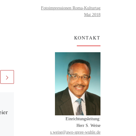
Fotoimpressionen Roma-Kulturtag
Mai 2018
KONTAKT
Veröffentlicht am
8. Juli
2026
eier
Sommer-Vernissage
Einrichtungsleitung:
„Leben mit der
Herr S. Weise
Kunst“: Ausstellung
s.weise@awo-spree-wuhle.de