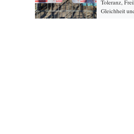
Toleranz, Frei
Gleichheit un
Gerechtigkeit
Vom 14. bis 27. M
finden in diesem Ja
Internationalen Wo
Rassismus statt. Sie
Aktionswochen der 
mit […]