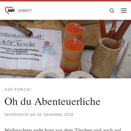
Zum Inhalt springen
Search
Me
ASP FORCKI
Oh du Abenteuerliche
Veröffentlicht am
18. Dezember 2018
Weihnachten steht kurz vor dem Türchen und auch auf