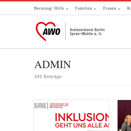
Zum Inhalt springen
Beratung/ Hilfe
Familien
Frauen
K
ADMIN
349 Beiträge
Am 3. Dezember ist der
Ein 
Internationale Tag der Menschen mit
Them
Behinderung. Das AWO
(Kos
Begegnungszentrum begeht den Tag
Miet