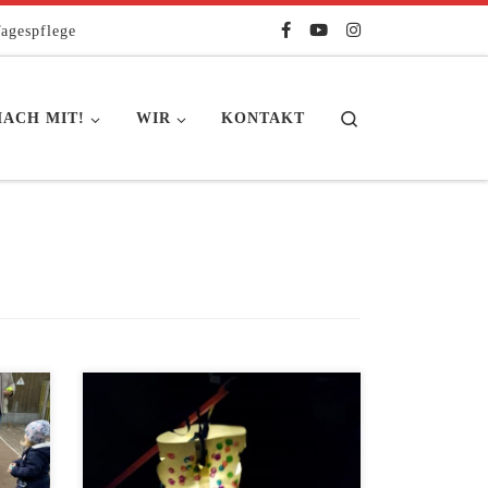
agespflege
Search
ACH MIT!
WIR
KONTAKT
Es ist Anfang November – Zeit der
Laternenumzüge, wenn es
nachmittags schon dunkel wird. Am
Mittwoch sind alle Eltern und Kinder