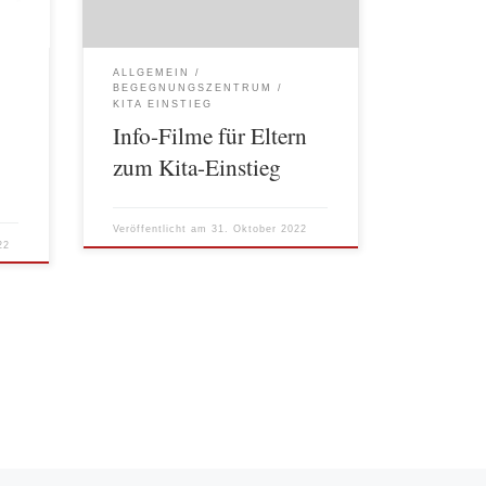
uch
unterstützt. Kita Einstiegs- Fachkräfte
er
und andere Eltern- und
t der
Bildungswegbegleiter*innen sind
ALLGEMEIN
es
dabei wichtige Mitgestaltende dieses
BEGEGNUNGSZENTRUM
…]
Übergangs. In Zeiten der Corona
KITA EINSTIEG
Pandemie war es den […]
Info-Filme für Eltern
zum Kita-Einstieg
Veröffentlicht am
31. Oktober 2022
22