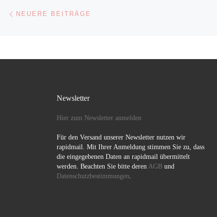
Beitragsnavigation
Neuere Beiträge
NEUERE BEITRÄGE
Newsletter
Hier zum Newsletter anmelden
Für den Versand unserer Newsletter nutzen wir
rapidmail. Mit Ihrer Anmeldung stimmen Sie zu, dass
die eingegebenen Daten an rapidmail übermittelt
werden. Beachten Sie bitte deren
AGB
und
Datenschutzbestimmungen
.