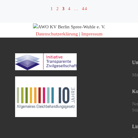
1
2
3
4
…
44
Datenschutzerklärung
|
Impressum
Un
Mit
Ko
Net
St
Li