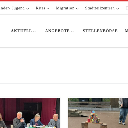
inder/ Jugend
Kitas
Migration
Stadtteilzentren
T
AKTUELL
ANGEBOTE
STELLENBÖRSE
M
offener Diskussionsabend zur
Bei Lagerfeuer, frischen Brezeln,
atik „Inflation und Krisen”
warmen Pfefferminztee und
tensteigerungen,
Kinderpunsch feierte die Kita
preissteigerungen, Energiekrise)
Wuhlehopser ein gemütliches