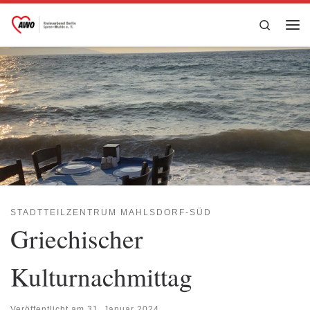
Zum Inhalt springen
Search
Me
STADTTEILZENTRUM MAHLSDORF-SÜD
Griechischer
Kulturnachmittag
Veröffentlicht am
31. Januar 2024