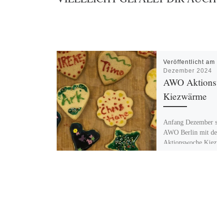
Veröffentlicht a
Dezember 2024
AWO Aktions
Kiezwärme
Anfang Dezember se
AWO Berlin mit de
Aktionswoche Kie
Beginn der kalten J
ein Zeichen für Sol
Zusammenhalt und