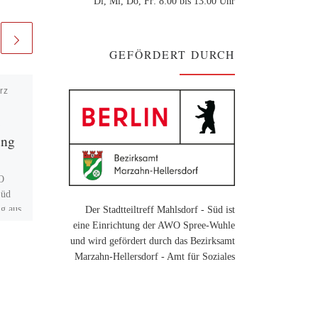
Di, Mi, Do, Fr: 8:00 bis 13:00 Uhr
GEFÖRDERT DURCH
rz
Veröffentlicht am
16. März
2024
Frauentag im Haus
ung
der Begegnung
O
Zum Internationalen Frauentag
Süd
am 08. März fand im AWO-
ng aus
Stadtteiltreff Haus der
Der Stadtteiltreff Mahlsdorf - Süd ist
n
Begegnung in Kooperation mit
eine Einrichtung der AWO Spree-Wuhle
ore
dem Bürgerverein Mahlsdorf-
und wird gefördert durch das Bezirksamt
Süd eine Feier statt. Es […]
Marzahn-Hellersdorf - Amt für Soziales