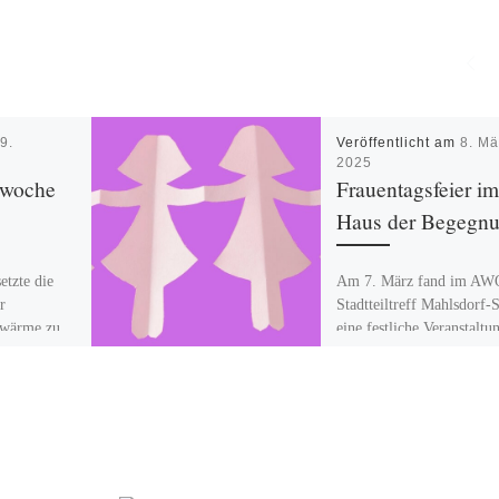
m
9.
Veröffentlicht am
8. Mä
2025
woche
Frauentagsfeier im
Haus der Begegn
tzte die
Am 7. März fand im AW
r
Stadtteiltreff Mahlsdorf-
zwärme zu
eine festliche Veranstaltu
ahreszeit
Anlass des internationale
idarität und
Frauentages statt. Frau L
 […]
Held begrüßte die […]