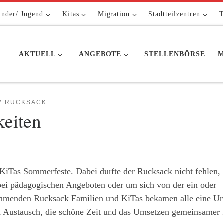
inder/ Jugend
Kitas
Migration
Stadtteilzentren
T
AKTUELL
ANGEBOTE
STELLENBÖRSE
M
RUCKSACK
keiten
 KiTas Sommerfeste. Dabei durfte der Rucksack nicht fehlen,
bei pädagogischen Angeboten oder um sich von der ein oder
nehmenden Rucksack Familien und KiTas bekamen alle eine U
en Austausch, die schöne Zeit und das Umsetzen gemeinsamer 