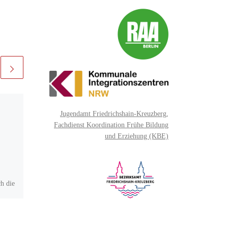
Veröffentlicht am
15.
Jugendamt Friedrichshain-Kreuzberg,
Oktober 2020
Ein großes
Fachdienst Koordination Frühe Bildung
und Erziehung (KBE)
Dankeschön, lieber
AOB
h die
Bücher sind für den Rucksack
en vom
etwas ganz GROßES! Wir
 Kiez
brauchen Bücher zum Vorlesen
bei unseren Vorlese-
Veranstaltungen, wie dem