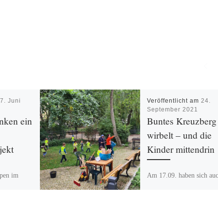
m
7. Juni
Veröffentlicht am
24.
September 2021
nken ein
Buntes Kreuzberg
wirbelt – und die
jekt
Kinder mittendrin
pen im
Am 17.09. haben sich auc
entrum
Kinder der Kita Bethani
meinsam und
Träger Jugendwohnen im
aktiv am Berliner
inander
Freiwilligentag beteiligt.