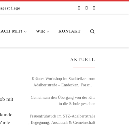
agespflege
Search
ACH MIT!
WIR
KONTAKT
AKTUELL
Kräuter-Workshop im Stadtteilzentrum
Adalbertstraße – Entdecken, Forschen
und Genießen
Gemeinsam den Übergang von der Kita
 ob mit
in die Schule gestalten
rkunde
Frauenfrühstück im STZ-Adalbertstraße
Ziele
, Begegnung, Austausch & Gemeinschaft