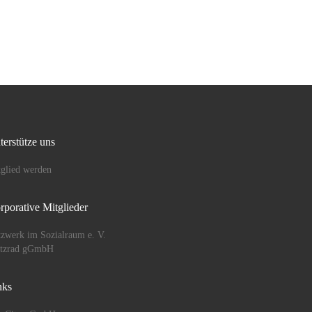
Advents- oder dem
Frühlingsvorlesen. […]
terstütze uns
glied werden
rporative Mitglieder
zwerk im Sozialraum e. V.
ützrad gGmbH
nks