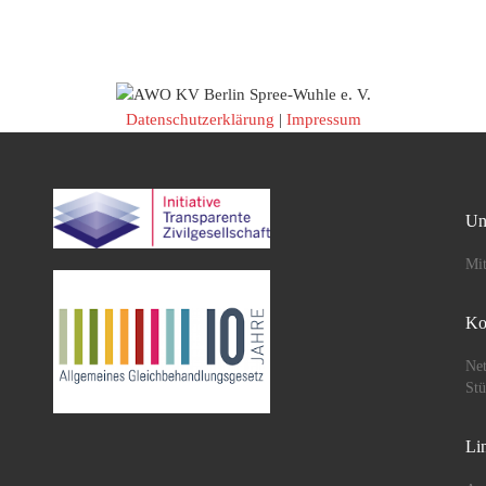
Essen und
Ausgerüstet mit […]
Datenschutzerklärung
|
Impressum
Un
Mit
Ko
Net
St
Li