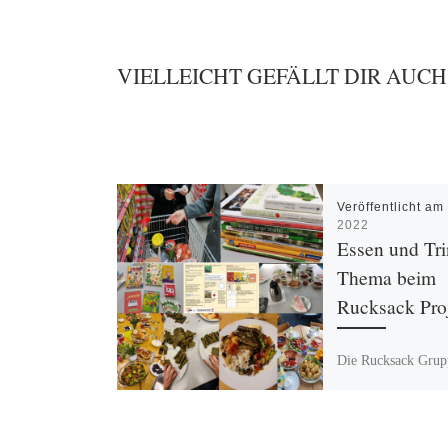
VIELLEICHT GEFÄLLT DIR AUCH
Veröffentlicht a
2022
Essen und Tri
Thema beim
Rucksack Pro
Die Rucksack Grup
AWO Begegnungsz
frühstücken oft ge
haben sogar Iftar –
Fastenbrechen mite