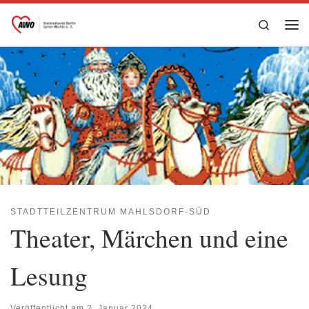
Zum Inhalt springen
Search
Me
STADTTEILZENTRUM MAHLSDORF-SÜD
Theater, Märchen und eine
Lesung
Veröffentlicht am
2. Januar 2024