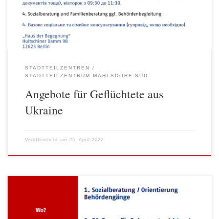
Arbeiten am PC (Schreibarbeiten, Dokumente Kopieren),
donnerstags von 09:30 bis […]
STADTTEILZENTREN
STADTTEILZENTRUM MAHLSDORF-SÜD
Angebote für Geflüchtete aus
Ukraine
Veröffentlicht am
25. April 2022
Der AWO-Stadtteiltreff Hellersdorf-Nord in der Kastanienallee 53