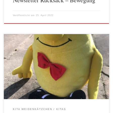
Newsletter Rucksack – Bewegung
Veröffentlicht am
25. April 2022
Die Kita Weidenkätzchen hat ein neues Mitglied. Toffel ist ein
Plüschtier, dass in Zukunft jedes Kind aus der Krippe zu Hause
besuchen wird, um die Familien kennenzulernen. Seine Eindrücke
wird er in Fotos festhalten und mit in die Kita bringen, wo sie bei
der Arbeit genutzt werden sollen, zum Beispiel […]
KITA WEIDENKÄTZCHEN
KITAS