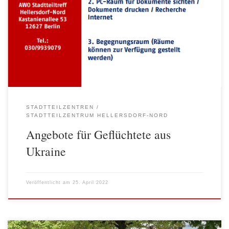
bietet ab sofort verschiedene Angebote für Geflüchtete aus der
Ukraine Die Sozialberatung unterstützt, berät und orientiert bei
Behördengängen. Der PC-Raum des Stadtteiltreffs kann genutzt
werden, um Dokumente zu sichten und zu drucken und steht für
Recherche im Internet zur Verfügung. Der Stadtteiltreff bietet […]
STADTTEILZENTREN
STADTTEILZENTRUM HELLERSDORF-NORD
Angebote für Geflüchtete aus
Ukraine
Veröffentlicht am
25. April 2022