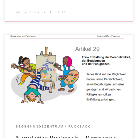
Veröffentlicht am
25. April 2022
Nach unserem letzten Thema „Körper“ schließt ein verwandtes
Thema an „die Bewegung“. Daher gibt es einen neuen Rucksack
Newsletter mit schönen Ideen um gemeinsam in den Dialog zu
kommen. Sehr passend sind dazu auch die Bildkarten aus unserem
neuen Material „Kinderrechte und Partizipation“.
https://www.awo-spree-wuhle.de/wp-content/uploads/2022/04/22-
04_bgz-rucksack_newsletter_-Bewegung.pdf
BEGEGNUNGSZENTRUM
RUCKSACK