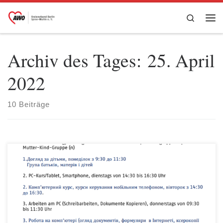
Zum Inhalt springen
Search
Me
Archiv des Tages:
25. April
2022
10 Beiträge
Der AWO Stadtteiltreff „Haus der Begegnung“ am Hultschiner
Damm 98 hat ab sofort verschiedene Angebote für Geflüchtete aus
der Ukraine. 1. Kinderbetreuung, montags von 09:30 bis 11:30
Uhr, Krabbelgruppe/Papa-Mutter-Kind-Gruppe (n) 2. PC-
Kurs/Tablet, Smartphone, dienstags von 14:30 bis 16:30 Uhr 3.