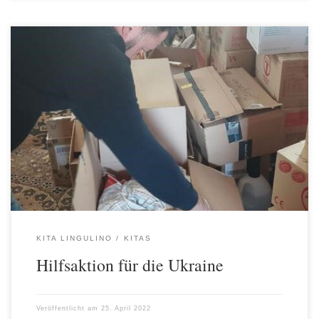
Das Team der Kita Lingulino hat gemeinsam mit tollen Eltern eine
Sammelaktion für die Ukraine gestartet. Dazu wurde eine Liste
mit dringend nötigen Artikeln über die Elternvertreter*innen an
alle Eltern der Kita weitergeleitet. Diese Bitte wurde bei vielen
Familien warmherzig aufgenommen und es wurden viele Spenden
in der Kita abgegeben. […]
KITA LINGULINO
KITAS
Hilfsaktion für die Ukraine
Veröffentlicht am
25. April 2022