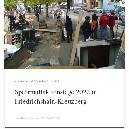
Sperrmülltage sind eine gute Gelegenheit, alte Handyladekabel,
DVD-Player, aussortierte Möbel oder auch Teppiche, Matratzen,
Schrott, Kunststoffteile, Elektrogeräte und Alttextilien zu
entsorgen, wenn der Weg zum Recyclinghof zu weit ist oder eine
Transportmöglichkeit fehlt. Sperrmülltage sind ein Beitrag dazu,
dass Müll nicht illegal auf der Straße oder in Grünflächen
abgeladen wird, […]
BEGEGNUNGSZENTRUM
Sperrmüllaktionstage 2022 in
Friedrichshain-Kreuzberg
Veröffentlicht am
25. April 2022