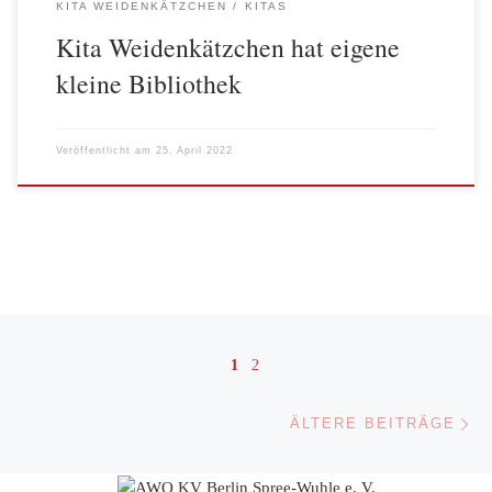
KITA WEIDENKÄTZCHEN
KITAS
Kita Weidenkätzchen hat eigene
kleine Bibliothek
Veröffentlicht am
25. April 2022
Beitragsnavigation
1
2
Äl
ÄLTERE BEITRÄGE